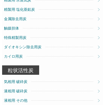
精製用 塩化亜鉛炭
金属除去用炭
触媒担体
特殊精製用炭
ダイオキシン除去用炭
カイロ用炭
粒状活性炭
気相用 破砕炭
液相用 破砕炭
液相用 その他