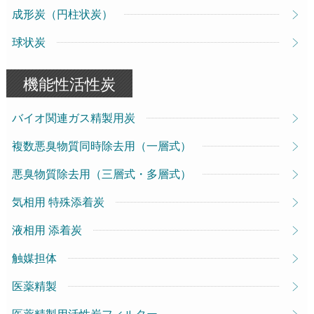
成形炭（円柱状炭）
球状炭
機能性活性炭
バイオ関連ガス精製用炭
複数悪臭物質同時除去用（一層式）
悪臭物質除去用（三層式・多層式）
気相用 特殊添着炭
液相用 添着炭
触媒担体
医薬精製