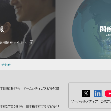
報
関
Gr
採用情報サイトへ
い合わせ
丁目南2番37号 ドームシティガスビル10階
ソーシャルメディア 公式ア
本町2丁目6番1号 日本橋本町プラザビル4F