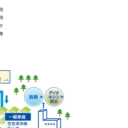
用
用
サ
務