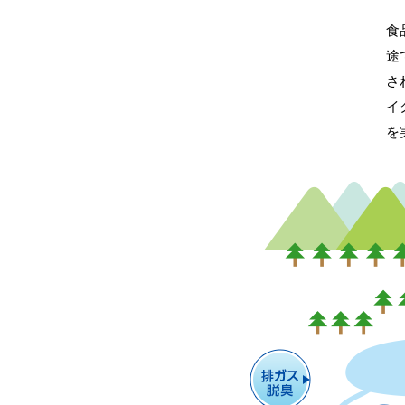
食
途
さ
イ
を