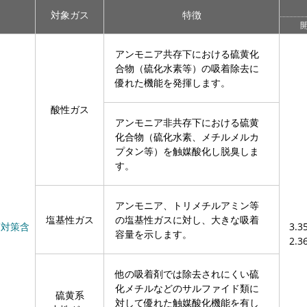
対象ガス
特徴
開
アンモニア共存下における硫黄化
合物（硫化水素等）の吸着除去に
優れた機能を発揮します。
酸性ガス
アンモニア非共存下における硫黄
化合物（硫化水素、メチルメルカ
プタン等）を触媒酸化し脱臭しま
す。
アンモニア、トリメチルアミン等
塩基性ガス
の塩基性ガスに対し、大きな吸着
C対策含
3.3
容量を示します。
2.3
他の吸着剤では除去されにくい硫
化メチルなどのサルファイド類に
硫黄系
対して優れた触媒酸化機能を有し