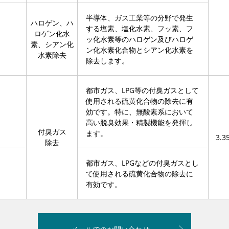
半導体、ガス工業等の分野で発生
ハロゲン、ハ
する塩素、塩化水素、フッ素、フ
ロゲン化水
ッ化水素等のハロゲン及びハロゲ
素、シアン化
ン化水素化合物とシアン化水素を
水素除去
除去します。
都市ガス、LPG等の付臭ガスとして
使用される硫黄化合物の除去に有
効です。特に、無酸素系において
高い脱臭効果・精製機能を発揮し
付臭ガス
ます。
3.3
除去
都市ガス、LPGなどの付臭ガスとし
て使用される硫黄化合物の除去に
有効です。