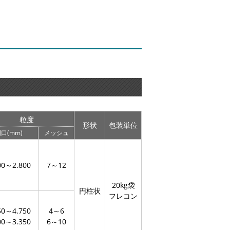
粒度
形状
包装単位
口(mm)
メッシュ
00～2.800
7～12
20kg袋
円柱状
フレコン
50～4.750
4～6
00～3.350
6～10