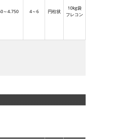
10kg袋
50～4.750
4～6
円柱状
フレコン