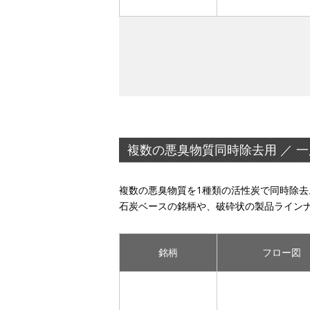
複数の悪臭物質同時除去用 ／ 
複数の悪臭物質を1種類の活性炭で同時除
石炭ベースの銘柄や、破砕状の製品ライン
銘柄
フロー図