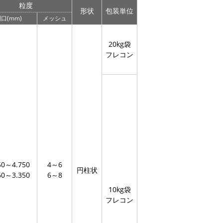
粒度
形状
包装単位
口(mm)
メッシュ
20kg袋
フレコン
50～4.750
4～6
円柱状
60～3.350
6～8
10kg袋
フレコン