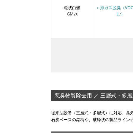
粒状白鷺
＞排ガス脱臭（VO
GM
む）
2X
悪臭物質除去用 ／ 三層式・多層
従来型設備（三層式・多層式）に対応。臭
石炭ベースの銘柄や、破砕状の製品ライン