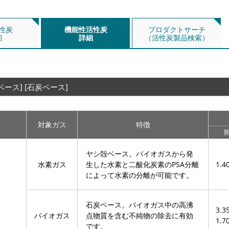
性炭
機能性活性炭
プロダクトサーチ
細
詳細
（活性炭製品検索）
ベース] [石炭ベース]
対象ガス
特徴
開
ヤシ殻ベース。バイオガスから発
水素ガス
生した水素と二酸化炭素のPSA分離
1.4
によって水素の分離が可能です。
石炭ベース。バイオガス中の高沸
3.3
バイオガス
点物質を含む不純物の除去に有効
1.7
です。