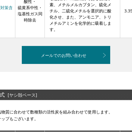
酸性・
素、メチルメルカプタン、硫化メ
C対策含
硫黄系中性・
チル、二硫化メチルを選択的に酸
3.3
塩基性ガス同
化させ、また、アンモニア、トリ
時除去
メチルアミンを化学的に吸着しま
す。
メールでのお問い合わせ
式
[ヤシ殻ベース]
気物質に合わせて数種類の活性炭を組み合わせて使用します。
ナップもございます。