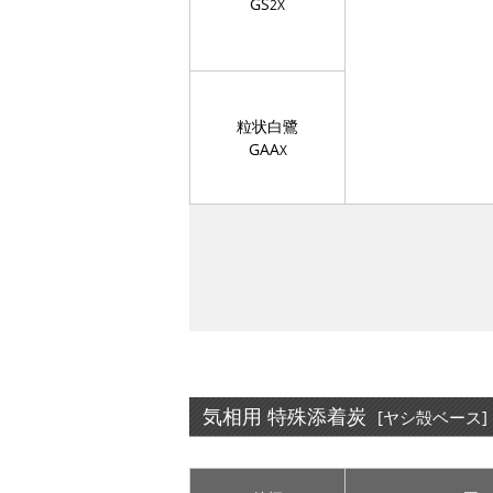
GS
2X
粒状白鷺
GAA
X
気相用 特殊添着炭
[ヤシ殻ベース]