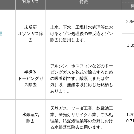
対象ガス
特徴
開
2.3
未反応
上水、下水、工場排水処理等にお
理
オゾンガス除
けるオゾン処理後の未反応オゾン
去
除去に使用します。
3.3
アルシン、ホスフィンなどのドー
半導体
ピングガスを乾式で除去するため
ドーピングガ
の吸着剤です。酸素（または空
ス除去
気）系、無酸素系に応じた銘柄も
あります。
天然ガス、ソーダ工業、乾電池工
水銀蒸気
業、蛍光灯リサイクル業、ごみ処
1.7
除去
理業、汚泥処理業等の分野におけ
0.7
る水銀蒸気除去に用います。