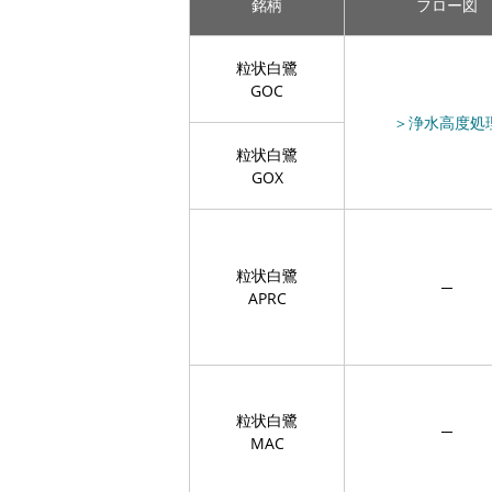
銘柄
フロー図
粒状白鷺
GOC
＞浄水高度処
粒状白鷺
GOX
粒状白鷺
─
APRC
粒状白鷺
─
MAC