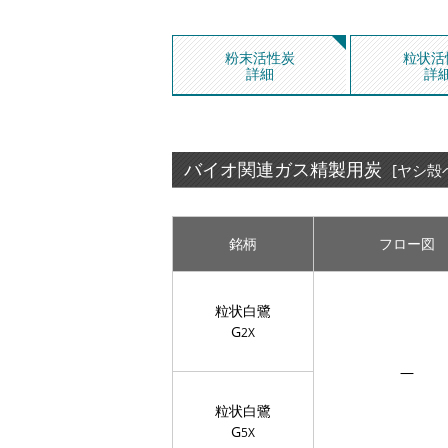
粉末活性炭
粒状活
詳細
詳
バイオ関連ガス精製用炭
[ヤシ殻
銘柄
フロー図
粒状白鷺
G
2X
―
粒状白鷺
G
5X