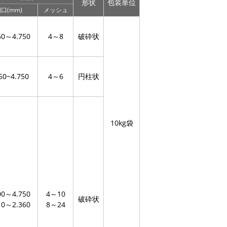
形状
包装単位
口(mm)
メッシュ
60～4.750
4～8
破砕状
50~4.750
4～6
円柱状
10kg袋
00～4.750
4～10
破砕状
10～2.360
8～24