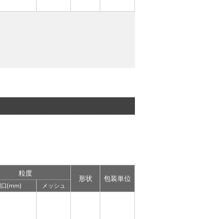
粒度
形状
包装単位
口(mm)
メッシュ