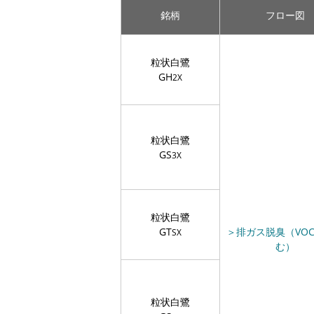
銘柄
フロー図
粒状白鷺
GH
2X
粒状白鷺
GS
3X
粒状白鷺
GT
＞排ガス脱臭（VO
SX
む）
粒状白鷺