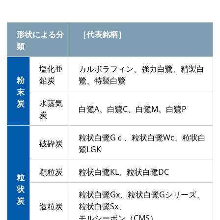
形状による分
［代表銘柄］
類
塩化亜
カルボラフィン、強力白鷺、精製白
粉
鉛炭
鷺、特製白鷺
末
水蒸気
炭
白鷺A、白鷺C、白鷺M、白鷺P
炭
粒状白鷺Gｃ、粒状白鷺Wc、粒状白
破砕炭
鷺LGK
顆粒炭
粒状白鷺KL、粒状白鷺DC
粒
状
粒状白鷺Gx、粒状白鷺Gシリーズ、
炭
造粒炭
粒状白鷺Sx、
モルシーボン（CMS）