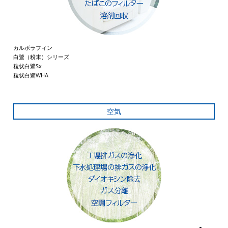
カルボラフィン
白鷺（粉末）シリーズ
粒状白鷺Sx
粒状白鷺WHA
空気