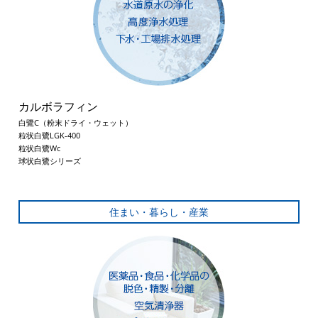
カルボラフィン
白鷺C（粉末ドライ・ウェット）
粒状白鷺LGK-400
粒状白鷺Wc
球状白鷺シリーズ
住まい・暮らし・産業