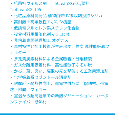
・
抗菌抗ウイルス剤 TioClean®G-01/塗料
TioClean®S-105
・
化粧品原料開発品 植物由来UV吸収剤担持シリカ
・
高耐熱＋高柔軟性エポキシ樹脂
・
低誘電フルオレン系スチレン化合物
・
複合材料用相溶化剤マリコン®
・
非粘着表面処理加工 オグナス
・
素材特性と加工技術が生み出す活性炭 高性能吸着フ
ィルター
・
多孔質炭素材料による金属吸着・分離精製
・
ガス分離用吸着材料ー高性能分子ふるい炭
・
かび、藻、臭い、腐敗の元を撃破する工業用添加剤
・
化学吸着系セブントール消臭剤
・
耐摩耗・耐熱性向上、導電性付与に 摺動材、帯電
防止材向けフィラー
・
室温から超高温までの断熱ソリューション カーボ
ンファイバー断熱材