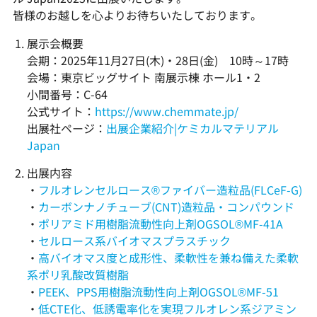
皆様のお越しを心よりお待ちいたしております。
展示会概要
会期：2025年11月27日(木)・28日(金) 10時～17時
会場：東京ビッグサイト 南展示棟 ホール1・2
小間番号：C-64
公式サイト：
https://www.chemmate.jp/
出展社ページ：
出展企業紹介|ケミカルマテリアル
Japan
出展内容
・
フルオレンセルロース®ファイバー造粒品(FLCeF-G)
・
カーボンナノチューブ(CNT)造粒品・コンパウンド
・
ポリアミド用樹脂流動性向上剤OGSOL®MF-41A
・
セルロース系バイオマスプラスチック
・
高バイオマス度と成形性、柔軟性を兼ね備えた柔軟
系ポリ乳酸改質樹脂
・
PEEK、PPS用樹脂流動性向上剤OGSOL®MF-51
・
低CTE化、低誘電率化を実現フルオレン系ジアミン