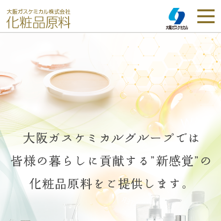
Home
機能性粉体
化粧品原料 OVEIL
天然由来ケトン体原料
化粧品原料 OHALOS BHB