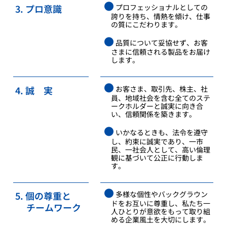
●
3. プロ意識
プロフェッショナルとしての
誇りを持ち、情熱を傾け、仕事
の質にこだわります。
●
品質について妥協せず、お客
さまに信頼される製品をお届け
します。
●
4. 誠 実
お客さま、取引先、株主、社
員、地域社会を含む全てのステ
ークホルダーと誠実に向き合
い、信頼関係を築きます。
●
いかなるときも、法令を遵守
し、約束に誠実であり、一市
民、一社会人として、高い倫理
観に基づいて公正に行動しま
す。
●
5. 個の尊重と
多様な個性やバックグラウン
ドをお互いに尊重し、私たち一
チームワーク
人ひとりが意欲をもって取り組
める企業風土を大切にします。