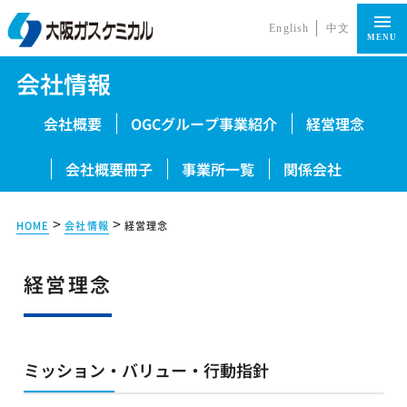
English
中文
MENU
会社情報
会社概要
OGCグループ事業紹介
経営理念
会社概要冊子
事業所一覧
関係会社
>
>
HOME
会社情報
経営理念
経営理念
ミッション・バリュー・行動指針