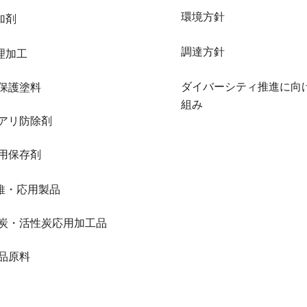
環境方針
加剤
調達方針
理加工
ダイバーシティ推進に向
保護塗料
組み
アリ防除剤
用保存剤
維・応用製品
炭・活性炭応用加工品
品原料