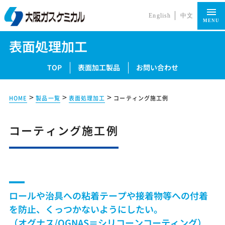
English
中文
MENU
表面処理加工
TOP
表面加工製品
お問い合わせ
>
>
>
HOME
製品一覧
表面処理加工
コーティング施工例
コーティング施工例
ロールや治具への粘着テープや接着物等への付着
を防止、くっつかないようにしたい。
（オグナス/OGNAS＝シリコーンコーティング）