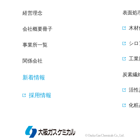
表面処
経営理念
木材
会社概要冊子
シロ
事業所一覧
工業
関係会社
炭素繊
新着情報
活性
採用情報
化粧
© Osaka Gas Chemicals Co., Ltd.