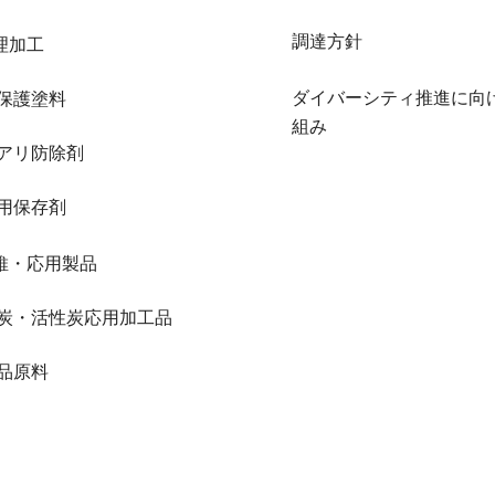
調達方針
理加工
ダイバーシティ推進に向
保護塗料
組み
アリ防除剤
用保存剤
維・応用製品
炭・活性炭応用加工品
品原料